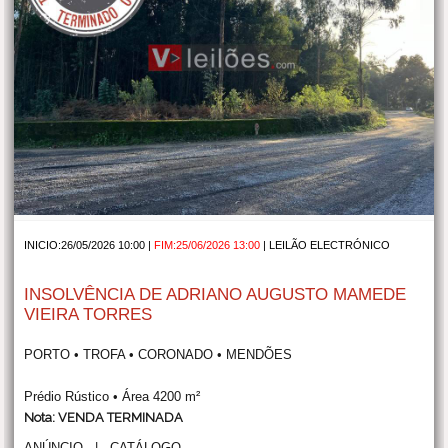
INICIO:26/05/2026 10:00 |
FIM:25/06/2026 13:00
|
LEILÃO ELECTRÓNICO
INSOLVÊNCIA DE ADRIANO AUGUSTO MAMEDE
VIEIRA TORRES
PORTO • TROFA • CORONADO • MENDÕES
Prédio Rústico • Área 4200 m²
Nota: VENDA TERMINADA
ANÚNCIO
|
CATÁLOGO